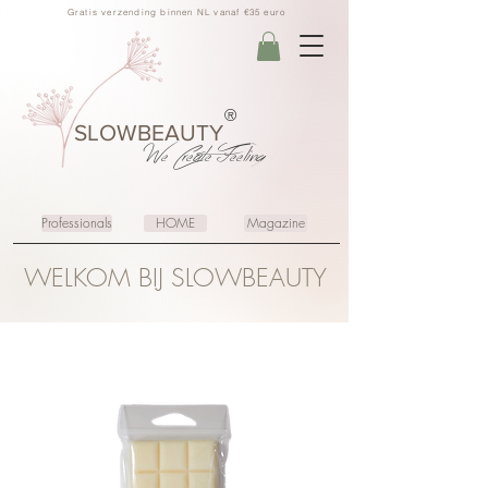
Gratis verzending binnen NL vanaf €35 euro
®
SLOWBEAUTY
We Create
Feeling
Professionals
HOME
Magazine
WELKOM BIJ SLOWBEAUTY