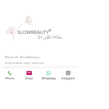
®
SLOWBEAUTY
We Create
Feeling
Waarom SlowBeauty
Informatie voor salons
Magazine
Refer a friend
Phone
Email
WhatsApp
Instagram
Loyaliteitsprogramma
Word reseller
ANDERE INFORMATIONEN
Bank: NL02ABNA0422312819
Bic: ABNA02
Nummer der Handelskammer:
14109809