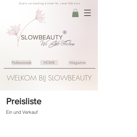
Gratis verzending binnen NL vanaf €35 euro
®
SLOWBEAUTY
We Create
Feeling
Professionals
HOME
Magazine
WELKOM BIJ SLOWBEAUTY
Preisliste
Ein und Verkauf