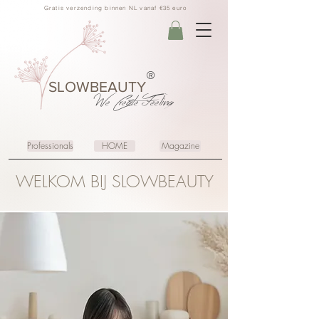
Gratis verzending binnen NL vanaf €35 euro
®
SLOWBEAUTY
We Create
Feeling
Professionals
HOME
Magazine
WELKOM BIJ SLOWBEAUTY