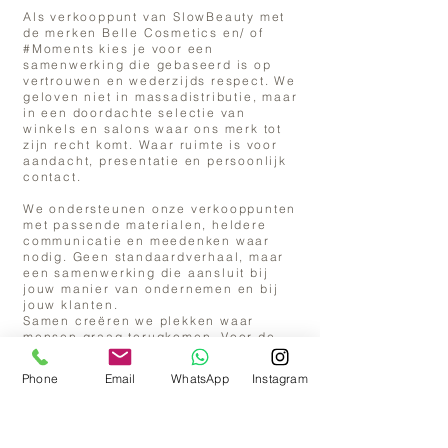
Als verkooppunt van SlowBeauty met
de merken Belle Cosmetics en/ of
#Moments kies je voor een
samenwerking die gebaseerd is op
vertrouwen en wederzijds respect. We
geloven niet in massadistributie, maar
in een doordachte selectie van
winkels en salons waar ons merk tot
zijn recht komt. Waar ruimte is voor
aandacht, presentatie en persoonlijk
contact.
We ondersteunen onze verkooppunten
met passende materialen, heldere
communicatie en meedenken waar
nodig. Geen standaardverhaal, maar
een samenwerking die aansluit bij
jouw manier van ondernemen en bij
jouw klanten.
Samen creëren we plekken waar
mensen graag terugkomen. Voor de
sfeer. Voor het gevoel. Voor dat ene
moment.
Phone
Email
WhatsApp
Instagram