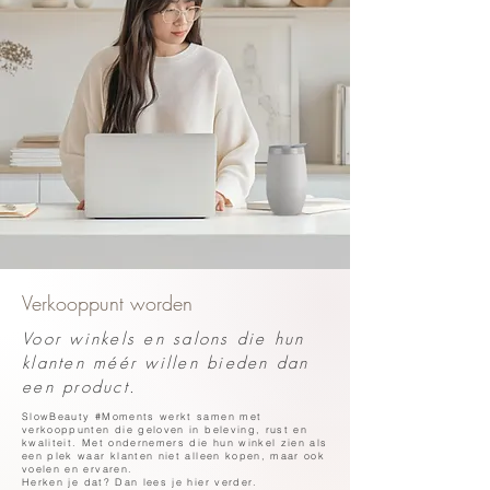
Verkooppunt worden
Voor winkels en salons die hun
klanten méér willen bieden dan
een product.
SlowBeauty #Moments werkt samen met
verkooppunten die geloven in beleving, rust en
kwaliteit. Met ondernemers die hun winkel zien als
een plek waar klanten niet alleen kopen, maar ook
voelen en ervaren.
Herken je dat? Dan lees je hier verder.