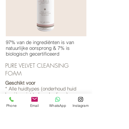
97% van de ingrediënten is van
natuurlijke oorsprong & 7% is
biologisch gecertificeerd
PURE VELVET CLEANSING
FOAM
Geschikt voor
* Alle huidtypes
(onderhoud huid
barrière niet te beschadigen)
Star Ingredients
Phone
Email
WhatsApp
Instagram
* Rozenbloesemwater
* Kamille-extract
* Goudsbloemextract