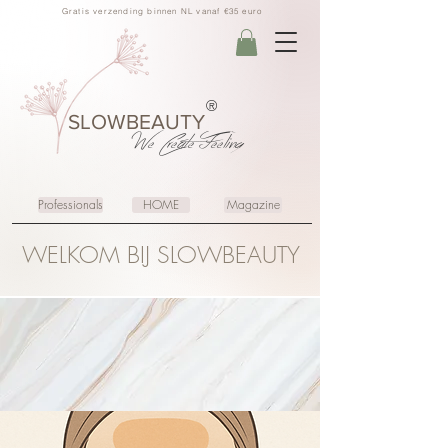
Gratis verzending binnen NL vanaf €35 euro
®
SLOWBEAUTY
We Create
Feeling
Professionals
HOME
Magazine
WELKOM BIJ SLOWBEAUTY