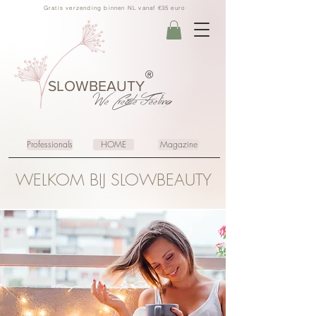
Gratis verzending binnen NL vanaf €35 euro
®
SLOWBEAUTY
We Create
Feeling
Professionals
HOME
Magazine
WELKOM BIJ SLOWBEAUTY