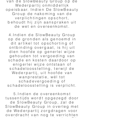
van de SlowBeauty Group op de
Wederpartij onmiddellijk
opeisbaar. Indien De SlowBeauty
Group de nakoming van de
verplichtingen opschort,
behoudt hij zijn aanspraken uit
de wet en overeenkomst.
4.Indien de SlowBeauty Group
op de gronden als genoemd in
dit artikel tot opschorting of
ontbinding overgaat, is hij uit
dien hoofde op generlei wijze
gehouden tot vergoeding van
schade en kosten daardoor op
enigerlei wijze ontstaan of
schadeloosstelling, terwijl de
Wederpartij, uit hoofde van
wanprestatie, wél tot
schadevergoeding of
schadeloosstelling is verplicht.
5.Indien de overeenkomst
tussentijds wordt opgezegd door
de SlowBeauty Group, zal de
SlowBeauty Group in overleg met
de Wederpartij zorgdragen voor
overdracht van nog te verrichten