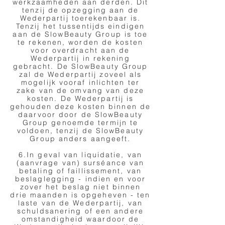
werkzaamheden aan derden. Dit
tenzij de opzegging aan de
Wederpartij toerekenbaar is.
Tenzij het tussentijds eindigen
aan de SlowBeauty Group is toe
te rekenen, worden de kosten
voor overdracht aan de
Wederpartij in rekening
gebracht. De SlowBeauty Group
zal de Wederpartij zoveel als
mogelijk vooraf inlichten ter
zake van de omvang van deze
kosten. De Wederpartij is
gehouden deze kosten binnen de
daarvoor door de SlowBeauty
Group genoemde termijn te
voldoen, tenzij de SlowBeauty
Group anders aangeeft.
6.In geval van liquidatie, van
(aanvrage van) surséance van
betaling of faillissement, van
beslaglegging - indien en voor
zover het beslag niet binnen
drie maanden is opgeheven - ten
laste van de Wederpartij, van
schuldsanering of een andere
omstandigheid waardoor de