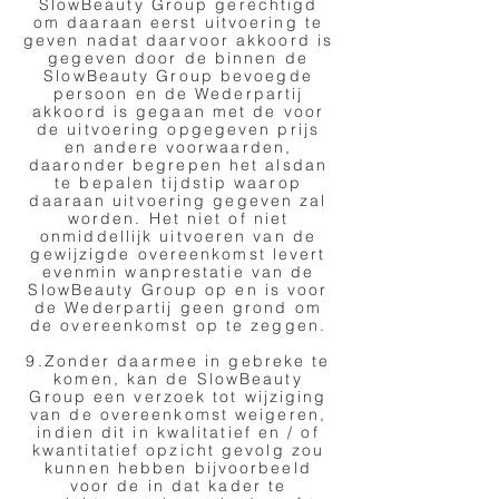
SlowBeauty Group gerechtigd
om daaraan eerst uitvoering te
geven nadat daarvoor akkoord is
gegeven door de binnen de
SlowBeauty Group bevoegde
persoon en de Wederpartij
akkoord is gegaan met de voor
de uitvoering opgegeven prijs
en andere voorwaarden,
daaronder begrepen het alsdan
te bepalen tijdstip waarop
daaraan uitvoering gegeven zal
worden. Het niet of niet
onmiddellijk uitvoeren van de
gewijzigde overeenkomst levert
evenmin wanprestatie van de
SlowBeauty Group op en is voor
de Wederpartij geen grond om
de overeenkomst op te zeggen.
9.Zonder daarmee in gebreke te
komen, kan de SlowBeauty
Group een verzoek tot wijziging
van de overeenkomst weigeren,
indien dit in kwalitatief en / of
kwantitatief opzicht gevolg zou
kunnen hebben bijvoorbeeld
voor de in dat kader te