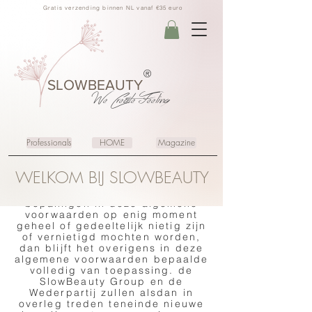
overeenkomst tussen de
Gratis verzending binnen NL vanaf €35 euro
SlowBeauty Group, hierna te
noemen: “de SlowBeauty Group”,
en een Wederpartij waarop de
SlowBeauty Group deze
voorwaarden van toepassing
heeft verklaard, voor zover van
®
deze voorwaarden niet door
SLOWBEAUTY
partijen uitdrukkelijk en
We Create
Feeling
schriftelijk is afgeweken.
2.De toepasselijkheid van
eventuele inkoop­ of andere
Professionals
HOME
Magazine
voorwaarden van de Wederpartij
wordt uitdrukkelijk van de hand
gewezen.
WELKOM BIJ SLOWBEAUTY
3.Indien één of meerdere
bepalingen in deze algemene
voorwaarden op enig moment
geheel of gedeeltelijk nietig zijn
of vernietigd mochten worden,
dan blijft het overigens in deze
algemene voorwaarden bepaalde
volledig van toepassing. de
SlowBeauty Group en de
Wederpartij zullen alsdan in
overleg treden teneinde nieuwe