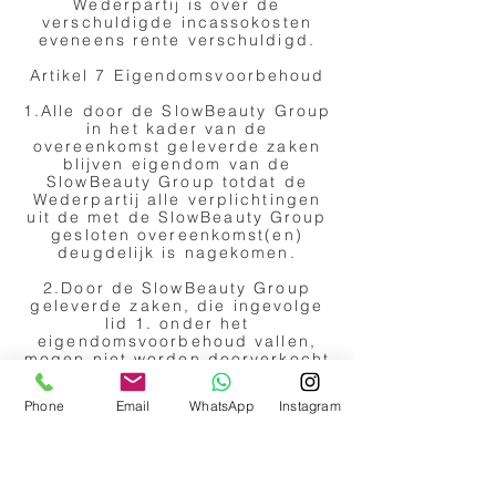
Wederpartij is over de
verschuldigde incassokosten
eveneens rente verschuldigd.
Artikel 7 Eigendomsvoorbehoud
1.Alle door de SlowBeauty Group
in het kader van de
overeenkomst geleverde zaken
blijven eigendom van de
SlowBeauty Group totdat de
Wederpartij alle verplichtingen
uit de met de SlowBeauty Group
gesloten overeenkomst(en)
deugdelijk is nagekomen.
2.Door de SlowBeauty Group
geleverde zaken, die ingevolge
lid 1. onder het
eigendomsvoorbehoud vallen,
mogen niet worden doorverkocht
en mogen nimmer als
betaalmiddel worden gebruikt.
Phone
Email
WhatsApp
Instagram
De Wederpartij is niet bevoegd
om de onder het
eigendomsvoorbehoud vallende
zaken te verpanden of op enige
andere wijze te bezwaren.