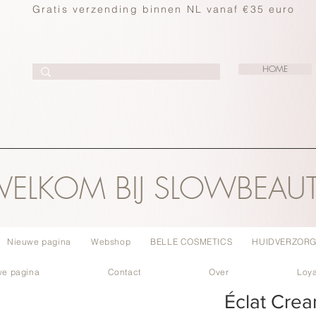
Gratis verzending binnen NL vanaf €35 euro
HOME
ELKOM BIJ SLOWBEAU
Nieuwe pagina
Webshop
BELLE COSMETICS
HUIDVERZORG
we pagina
Contact
Over
Loya
Éclat Crea