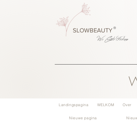
®
SLOWBEAUTY
We Create
Feeling
W
Landingspagina
WELKOM
Over
Nieuwe pagina
Nieu