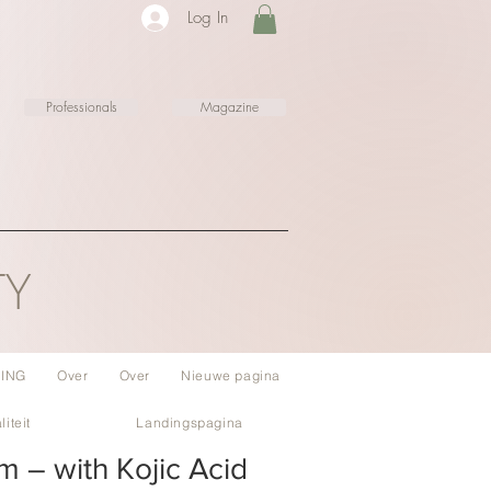
Log In
Professionals
Magazine
TY
ING
Over
Over
Nieuwe pagina
liteit
Landingspagina
m – with Kojic Acid