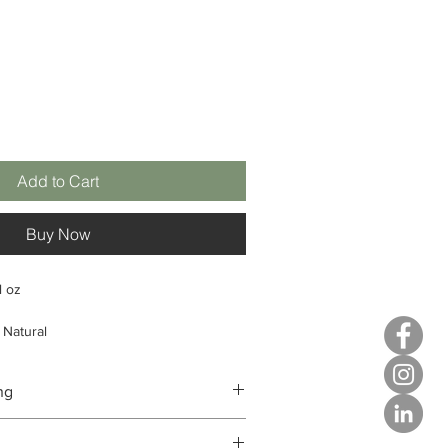
Add to Cart
Buy Now
l oz
Natural
ing
ng
ong van totaal
: 100%
prong van totaal
8%
ch op pigmentatie en een ongelijkmatige