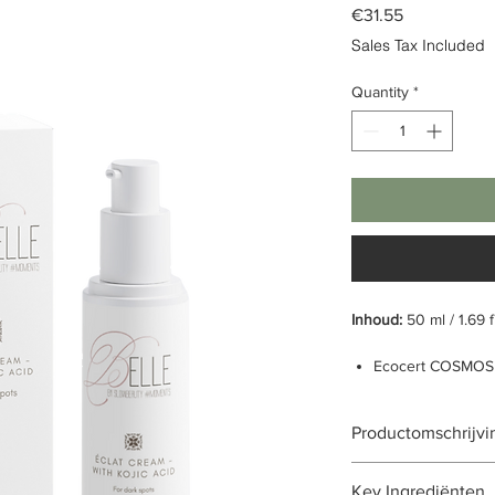
Price
€31.55
Sales Tax Included
Quantity
*
Inhoud:
50 ml / 1.69 f
Ecocert COSMOS 
Gerichte verzorg
Verhelderend
Productomschrijvi
Natuurlijk oorspr
Biologische oors
Dit product richt zi
Key Ingrediënten