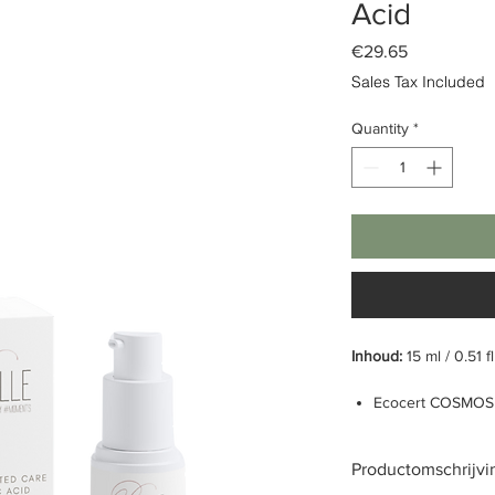
Acid
Price
€29.65
Sales Tax Included
Quantity
*
Inhoud:
15 ml / 0.51 f
Ecocert COSMOS 
Gerichte verzorg
Verhelderend
Productomschrijvi
Natuurlijk oorspr