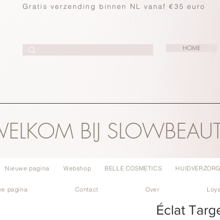
Gratis verzending binnen NL vanaf €35 euro
HOME
ELKOM BIJ SLOWBEAU
Nieuwe pagina
Webshop
BELLE COSMETICS
HUIDVERZORG
we pagina
Contact
Over
Loya
Éclat Targ