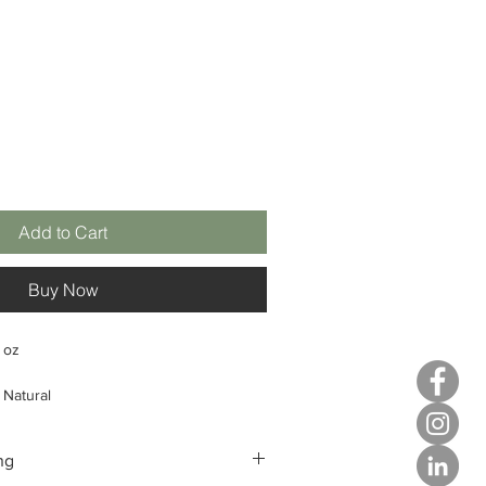
Add to Cart
Buy Now
l oz
Natural
ing
ng
ong van totaal
: 100%