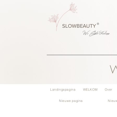
®
SLOWBEAUTY
We Create
Feeling
W
Landingspagina
WELKOM
Over
Nieuwe pagina
Nieu