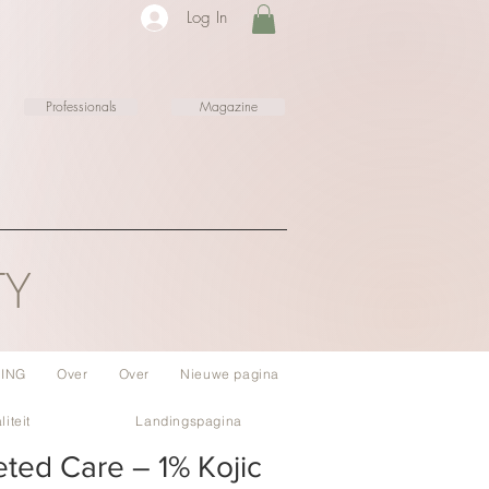
Log In
Professionals
Magazine
TY
ING
Over
Over
Nieuwe pagina
liteit
Landingspagina
eted Care – 1% Kojic