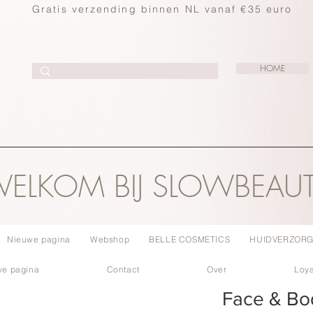
Gratis verzending binnen NL vanaf €35 euro
HOME
ELKOM BIJ SLOWBEAU
Nieuwe pagina
Webshop
BELLE COSMETICS
HUIDVERZORG
we pagina
Contact
Over
Loya
Face & Bod