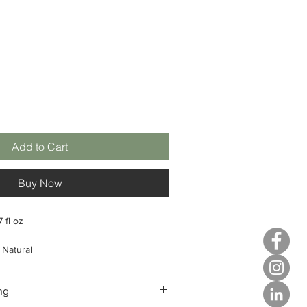
Add to Cart
Buy Now
7 fl oz
Natural
herming
ng