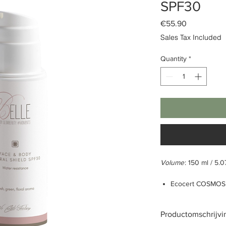
SPF30
Price
€55.90
Sales Tax Included
Quantity
*
Volume
: 150 ml / 5.0
Ecocert COSMOS 
UV-bescherming
Langdurige besc
Productomschrijvi
Waterbestendig