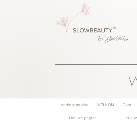
®
SLOWBEAUTY
We Create
Feeling
W
Landingspagina
WELKOM
Over
Nieuwe pagina
Nieu