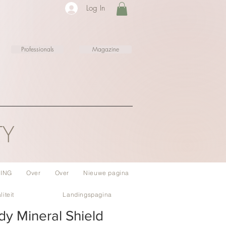
Log In
Professionals
Magazine
TY
ING
Over
Over
Nieuwe pagina
liteit
Landingspagina
y Mineral Shield