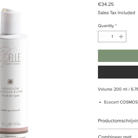
Price
€34.25
Sales Tax Included
Quantity
*
Volume 200 ml / 6.76
Ecocert COSMOS
Verwijdert make-
Hydraterend
Productomschrijvi
Geschikt voor all
Natuurlijk oorspr
AquaGlow Micellar Eli
Biologische oorsp
Combineer met