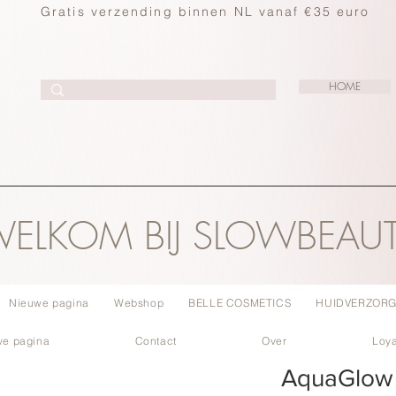
Gratis verzending binnen NL vanaf €35 euro
HOME
ELKOM BIJ SLOWBEAU
Nieuwe pagina
Webshop
BELLE COSMETICS
HUIDVERZORG
we pagina
Contact
Over
Loya
AquaGlow M