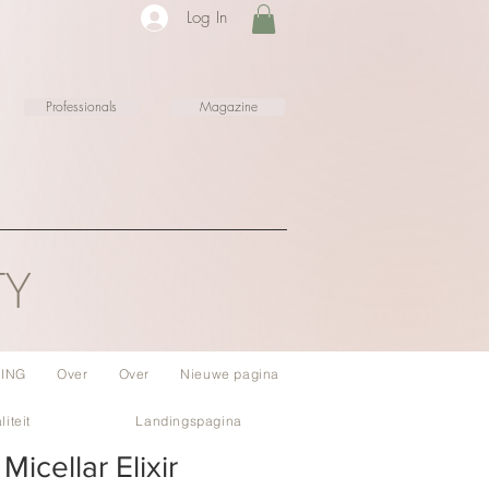
Log In
Professionals
Magazine
TY
ING
Over
Over
Nieuwe pagina
liteit
Landingspagina
icellar Elixir