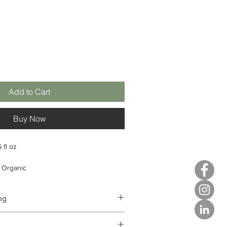
Add to Cart
Buy Now
 fl oz
 Organic
up
ng
e huidtypes
ong van totaal
: 99%
xir is een effectieve reiniger / toner die
rong van totaal
: 13%