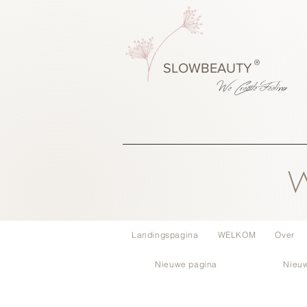
®
SLOWBEAUTY
We Create
Feeling
W
Landingspagina
WELKOM
Over
Nieuwe pagina
Nieu