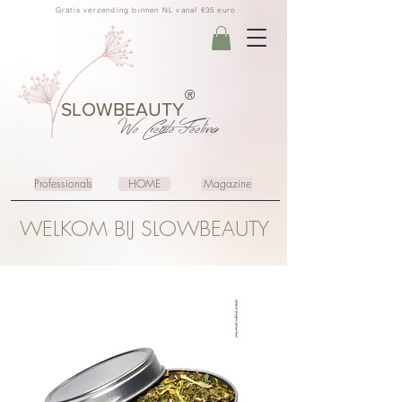
Gratis verzending binnen NL vanaf €35 euro
®
SLOWBEAUTY
We Create
Feeling
Professionals
HOME
Magazine
WELKOM BIJ SLOWBEAUTY