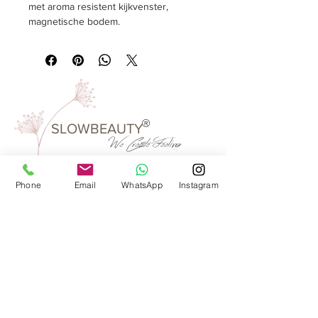
met aroma resistent kijkvenster,
magnetische bodem.
Materiaal:
metaal
Afmeting:
rond, Ø 65 mm, hoogte 32
mm
Verpakkingseenheid:
1 stuks
Kleur:
mat zilver
®
SLOWBEAUTY
We Create
Feeling
Phone
Email
WhatsApp
Instagram
Waarom SlowBeauty
Informatie voor salons
Magazine
Refer a friend
Loyaliteitsprogramma
Word reseller