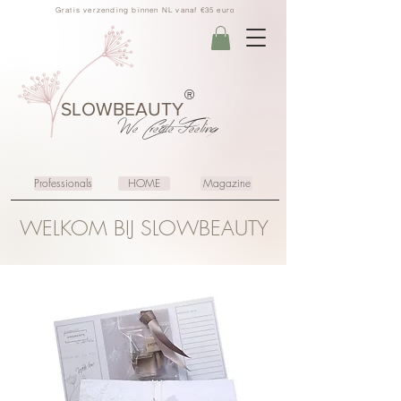
Gratis verzending binnen NL vanaf €35 euro
®
SLOWBEAUTY
We Create
Feeling
Professionals
HOME
Magazine
WELKOM BIJ SLOWBEAUTY