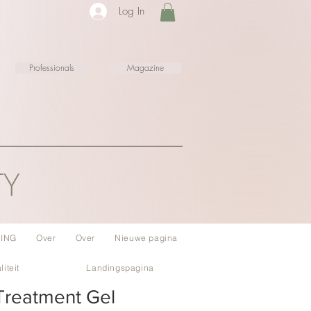
Log In
Professionals
Magazine
TY
ING
Over
Over
Nieuwe pagina
liteit
Landingspagina
 Treatment Gel