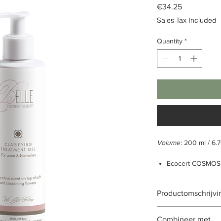
Price
€34.25
Sales Tax Included
Quantity
*
Volume
: 200 ml / 6.7
Ecocert COSMOS 
Normaal tot vette
Op basis van alo
Productomschrijvi
Laat de huid fris
Natuurlijk oorspr
De Clarifying Treatm
Biologische oorsp
Combineer met