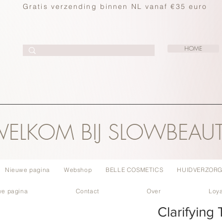
Gratis verzending binnen NL vanaf €35 euro
HOME
ELKOM BIJ SLOWBEAU
Nieuwe pagina
Webshop
BELLE COSMETICS
HUIDVERZORG
we pagina
Contact
Over
Loya
Clarifying