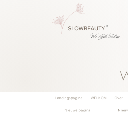
®
SLOWBEAUTY
We Create
Feeling
W
Landingspagina
WELKOM
Over
Nieuwe pagina
Nieu