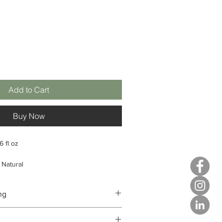
Add to Cart
Buy Now
6 fl oz
Natural
 huid
ë
ng
 aanvoelen
ong van totaal
: 100%
ent Gel is een verfrissende gelreiniger
rong van totaal
: 10%