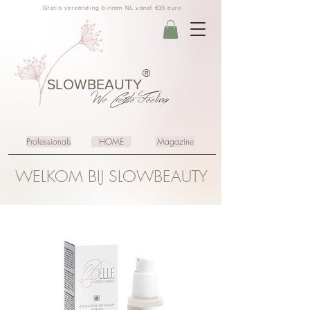
Gratis verzending binnen NL vanaf €35 euro
®
SLOWBEAUTY
We Create
Feeling
Professionals
HOME
Magazine
WELKOM BIJ SLOWBEAUTY