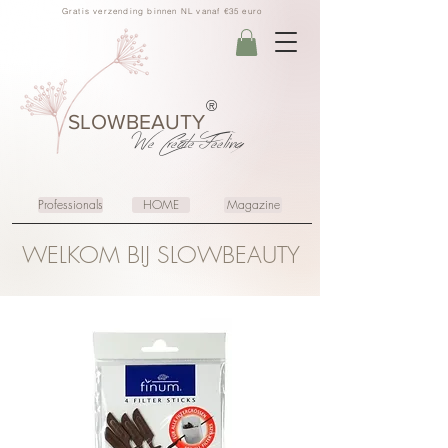
Gratis verzending binnen NL vanaf €35 euro
®
SLOWBEAUTY
We Create
Feeling
Professionals
HOME
Magazine
WELKOM BIJ SLOWBEAUTY