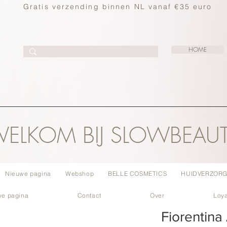
Gratis verzending binnen NL vanaf €35 euro
HOME
ELKOM BIJ SLOWBEAU
Nieuwe pagina
Webshop
BELLE COSMETICS
HUIDVERZORG
we pagina
Contact
Over
Loya
Fiorentina 