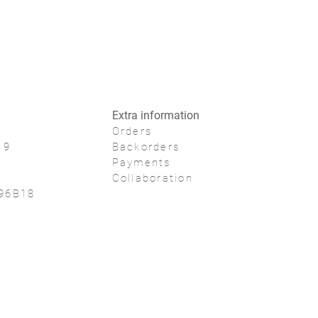
:
1 stuks inclusief geschenkdoos
 goud, blauw, bedrukt
Extra information
Orders
19
Backorders
Payments
Collaboration
96B18