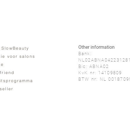
Verpakkingseenheid
Kleur:
porselein echt
Other information
 SlowBeauty
Bank:
tie voor salons
NL02ABNA04223128
ne
Bic: ABNA02
 friend
KvK nr: 14109809
BTW nr: NL 0018709
eitsprogramma
seller