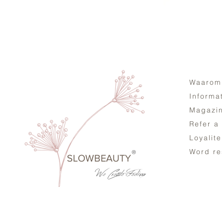
Waarom
Informa
Magazi
Refer a
Loyalit
Word re
®
SLOWBEAUTY
We Create
Feeling