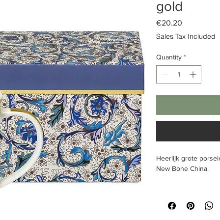
gold
Price
€20.20
Sales Tax Included
Quantity
*
Heerlijk grote porse
New Bone China.
Tekst:
geen
Inhoud & Omvang
: 
goud, oranje.