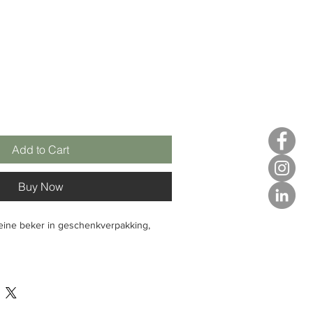
Add to Cart
Buy Now
leine beker in geschenkverpakking,
0,35 l, Ø 98 mm, hoogte 100 mm echt