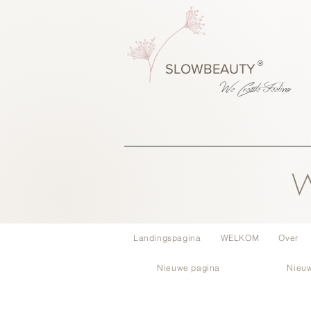
®
SLOWBEAUTY
We Create
Feeling
W
Landingspagina
WELKOM
Over
Nieuwe pagina
Nieu