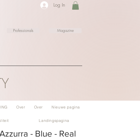
Log In
Professionals
Magazine
TY
ING
Over
Over
Nieuwe pagina
liteit
Landingspagina
Azzurra - Blue - Real