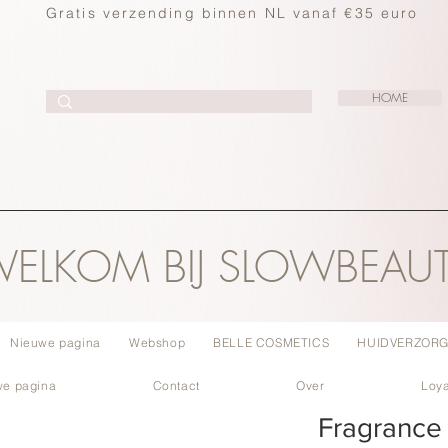
Gratis verzending binnen NL vanaf €35 euro
HOME
ELKOM BIJ SLOWBEAU
Nieuwe pagina
Webshop
BELLE COSMETICS
HUIDVERZORG
we pagina
Contact
Over
Loya
Fragrance 