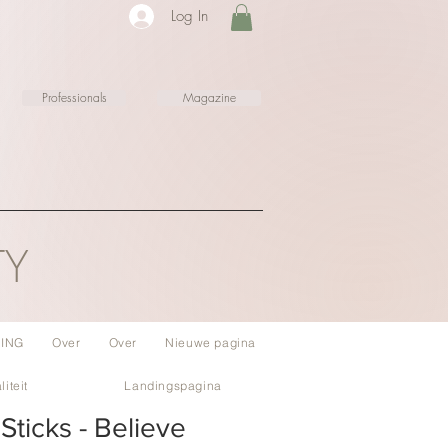
Log In
Professionals
Magazine
TY
ING
Over
Over
Nieuwe pagina
liteit
Landingspagina
Sticks - Believe