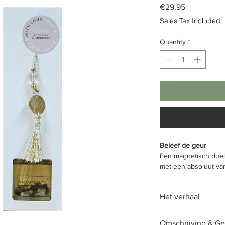
Price
€29.95
Sales Tax Included
Quantity
*
Beleef de geur
Een magnetisch duel 
met een absoluut van
van vanille,amber en
Het verhaal
Schoonheid, humor &
Omschrijving & Ge