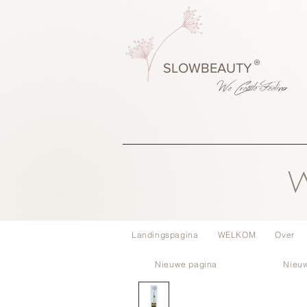
®
SLOWBEAUTY
We Create
Feeling
W
Landingspagina
WELKOM
Over
Nieuwe pagina
Nieu