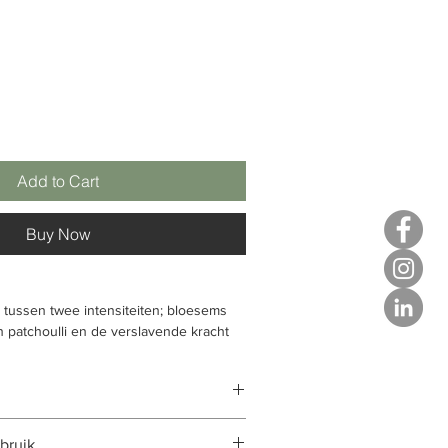
Add to Cart
Buy Now
tussen twee intensiteiten; bloesems
 patchoulli en de verslavende kracht
 sandelhout.
 glorie. Is ze een godin? Of gewoon
bruik