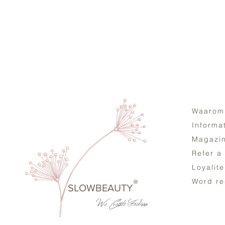
Waarom
Informa
Magazi
Refer a
Loyalit
Word re
®
SLOWBEAUTY
We Create
Feeling