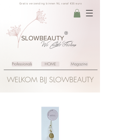
Gratis verzending binnen NL vanaf €35 euro
®
SLOWBEAUTY
We Create
Feeling
Professionals
HOME
Magazine
WELKOM BIJ SLOWBEAUTY