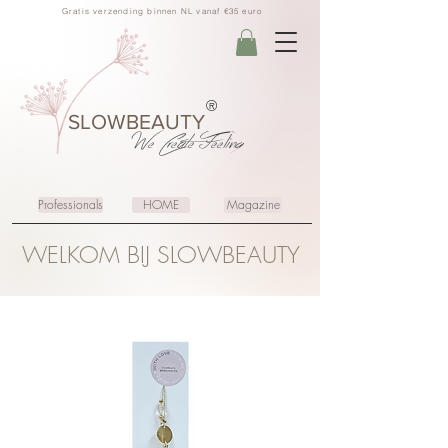
Gratis verzending binnen NL vanaf €35 euro
®
SLOWBEAUTY
We Create
Feeling
Professionals
HOME
Magazine
WELKOM BIJ SLOWBEAUTY