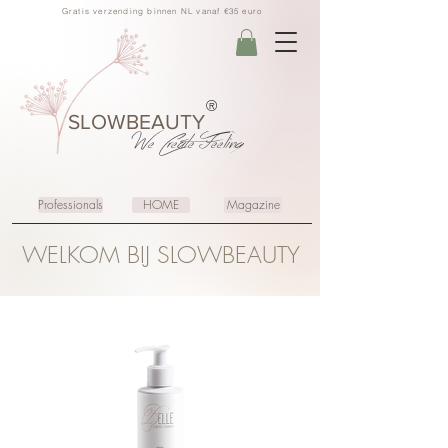
Gratis verzending binnen NL vanaf €35 euro
®
SLOWBEAUTY
We Create
Feeling
Professionals
HOME
Magazine
WELKOM BIJ SLOWBEAUTY