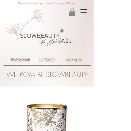
Gratis verzending binnen NL vanaf €35 euro
®
SLOWBEAUTY
We Create
Feeling
Professionals
HOME
Magazine
WELKOM BIJ SLOWBEAUTY