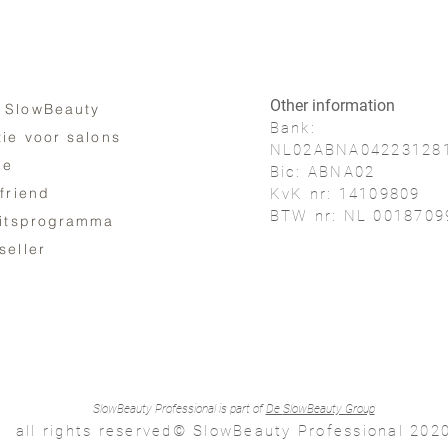
Other information
 SlowBeauty
Bank:
tie voor salons
NL02ABNA04223128
ne
Bic: ABNA02
 friend
KvK nr: 14109809
BTW nr: NL 0018709
eitsprogramma
seller
SlowBeauty Professional is part of
De
SlowBeauty Group
all rights reserved© SlowBeauty Professional 202