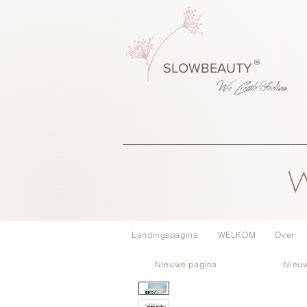
®
SLOWBEAUTY
We Create
Feeling
W
Landingspagina
WELKOM
Over
Nieuwe pagina
Nieu