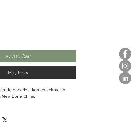
Add to Cart
Buy Now
llende porselein kop en schotel in
, New Bone China.
0,2 l, Ø 105 mm, hoog 60 mm, platina,
:
1 stuks
inum, lichtblauw, bedrukt