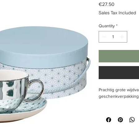
Price
€27.50
Sales Tax Included
Quantity
*
Prachtig grote wijdva
geschenkverpakking
Tekst:
geen
Inhoud & Omvang
: 
licht blauw
Verpakkingseenheid
Kleur:
porselein, plat