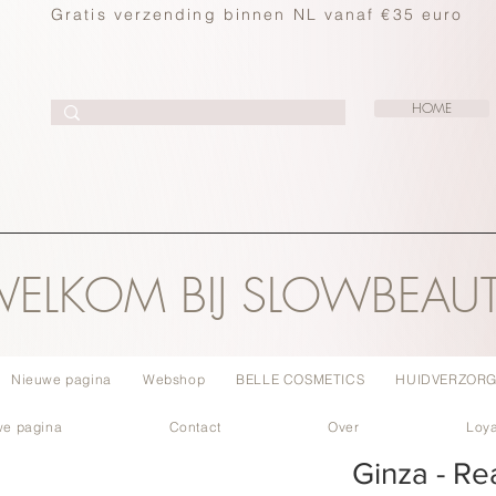
Gratis verzending binnen NL vanaf €35 euro
HOME
ELKOM BIJ SLOWBEAU
Nieuwe pagina
Webshop
BELLE COSMETICS
HUIDVERZORG
we pagina
Contact
Over
Loya
Ginza - Re