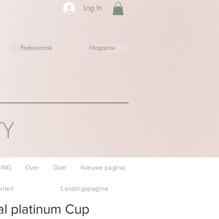
Log In
Professionals
Magazine
TY
ING
Over
Over
Nieuwe pagina
liteit
Landingspagina
al platinum Cup