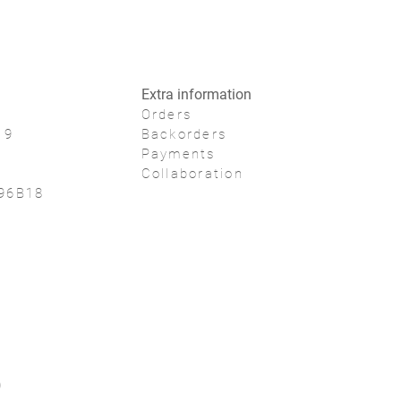
Extra information
Orders
19
Backorders
Payments
Collaboration
96B18
0