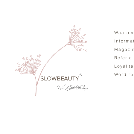
Waarom
Informa
Magazi
Refer a
Loyalit
Word re
®
SLOWBEAUTY
We Create
Feeling