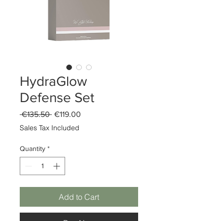
HydraGlow
Defense Set
Regular
Sale
 €135.50 
€119.00
Price
Price
Sales Tax Included
Quantity
*
Add to Cart