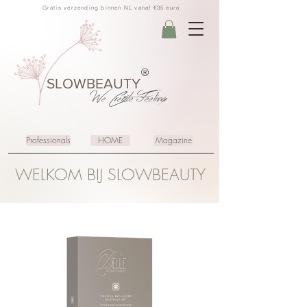
Gratis verzending binnen NL vanaf €35 euro
®
SLOWBEAUTY
We Create
Feeling
Professionals
HOME
Magazine
WELKOM BIJ SLOWBEAUTY