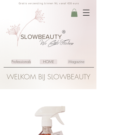
Gratis verzending binnen NL vanaf €35 euro
®
SLOWBEAUTY
We Create
Feeling
Professionals
HOME
Magazine
WELKOM BIJ SLOWBEAUTY