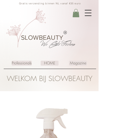
Gratis verzending binnen NL vanaf €35 euro
®
SLOWBEAUTY
We Create
Feeling
Professionals
HOME
Magazine
WELKOM BIJ SLOWBEAUTY