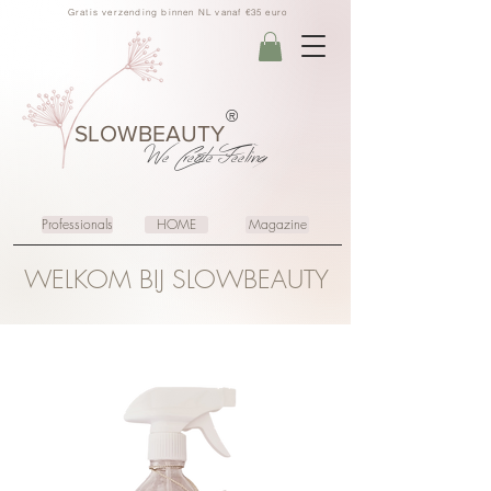
Gratis verzending binnen NL vanaf €35 euro
®
SLOWBEAUTY
We Create
Feeling
Professionals
HOME
Magazine
WELKOM BIJ SLOWBEAUTY