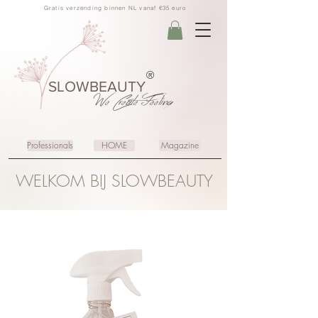
Gratis verzending binnen NL vanaf €35 euro
®
SLOWBEAUTY
We Create
Feeling
Professionals
HOME
Magazine
WELKOM BIJ SLOWBEAUTY