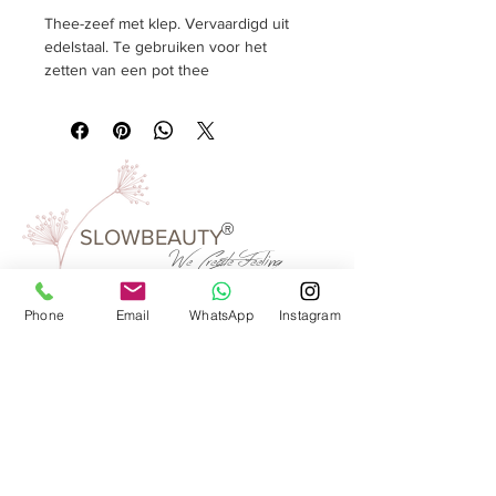
Thee-zeef met klep. Vervaardigd uit
edelstaal. Te gebruiken voor het
zetten van een pot thee
Formaat
Ø 65 mm, l 175 mm.
Materiaal:
edelstaal
Verpakkingseenheid:
1 stuks
®
Kleur:
zilver
SLOWBEAUTY
We Create
Feeling
Phone
Email
WhatsApp
Instagram
Waarom SlowBeauty
Informatie voor salons
Magazine
Refer a friend
Loyaliteitsprogramma
Word reseller