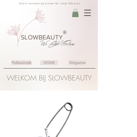
Gratis verzending binnen NL vanaf €35 euro
®
SLOWBEAUTY
We Create
Feeling
Professionals
HOME
Magazine
WELKOM BIJ SLOWBEAUTY