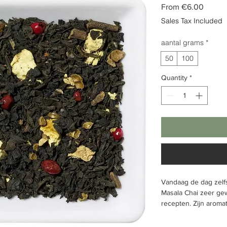
Sale
From
€6.00
Price
Sales Tax Included
aantal grams
*
50
100
Quantity
*
Vandaag de dag zelfs
Masala Chai zeer ge
recepten. Zijn aroma
van gember is een r
melk of room. Tradit