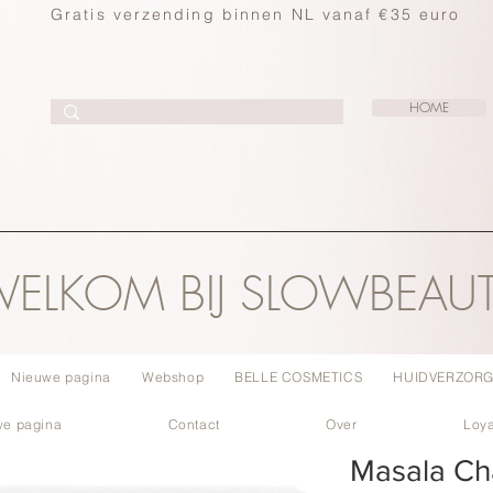
Gratis verzending binnen NL vanaf €35 euro
HOME
ELKOM BIJ SLOWBEAU
Nieuwe pagina
Webshop
BELLE COSMETICS
HUIDVERZORG
we pagina
Contact
Over
Loya
Masala Ch