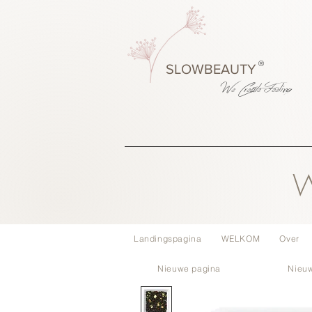
®
SLOWBEAUTY
We Create
Feeling
W
Landingspagina
WELKOM
Over
Nieuwe pagina
Nieu