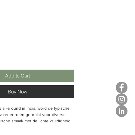
Add to Cart
Buy Now
 all-around in India, word de typische
waardeerd en gebruikt voor diverse
tische smaak met de lichte kruidigheid
omige verleiding na het toevoegen van
ioneel wordt er met honing gezoet.