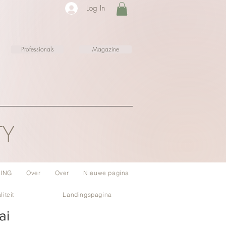
Log In
Professionals
Magazine
TY
ING
Over
Over
Nieuwe pagina
liteit
Landingspagina
ai