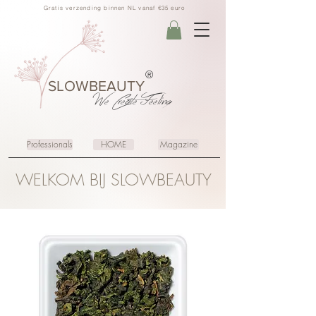
Gratis verzending binnen NL vanaf €35 euro
®
SLOWBEAUTY
We Create
Feeling
Professionals
HOME
Magazine
WELKOM BIJ SLOWBEAUTY