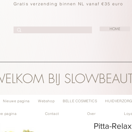
Gratis verzending binnen NL vanaf €35 euro
HOME
ELKOM BIJ SLOWBEAU
Nieuwe pagina
Webshop
BELLE COSMETICS
HUIDVERZORG
we pagina
Contact
Over
Loya
Pitta-Relax