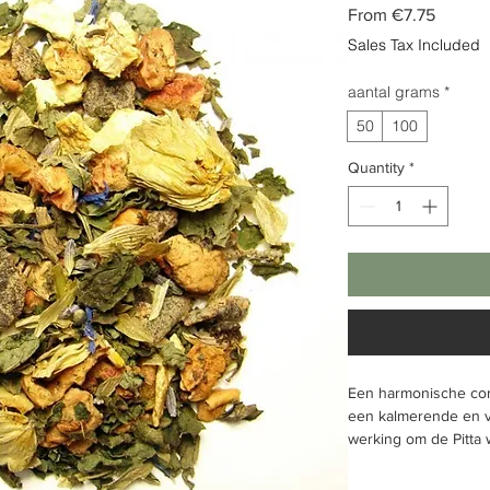
Sale
From
€7.75
Price
Sales Tax Included
aantal grams
*
50
100
Quantity
*
Een harmonische com
een kalmerende en 
werking om de Pitta 