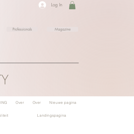
Log In
Professionals
Magazine
TY
ING
Over
Over
Nieuwe pagina
liteit
Landingspagina