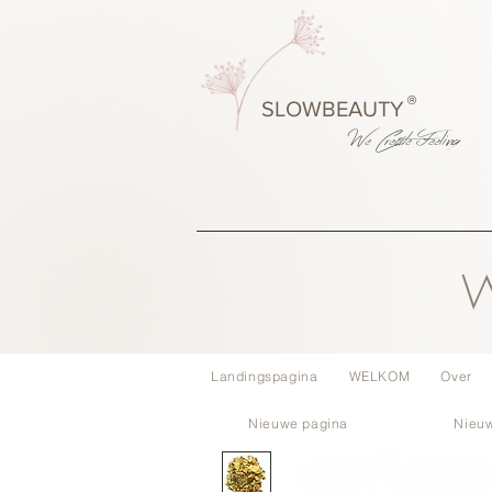
®
SLOWBEAUTY
We Create
Feeling
W
Landingspagina
WELKOM
Over
Nieuwe pagina
Nieu