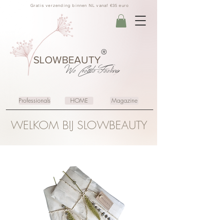
Gratis verzending binnen NL vanaf €35 euro
®
SLOWBEAUTY
We Create
Feeling
Professionals
HOME
Magazine
WELKOM BIJ SLOWBEAUTY