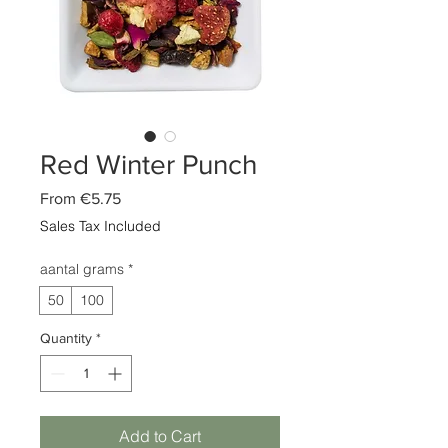
Red Winter Punch
Sale
From
€5.75
Price
Sales Tax Included
aantal grams
*
50
100
Quantity
*
Add to Cart