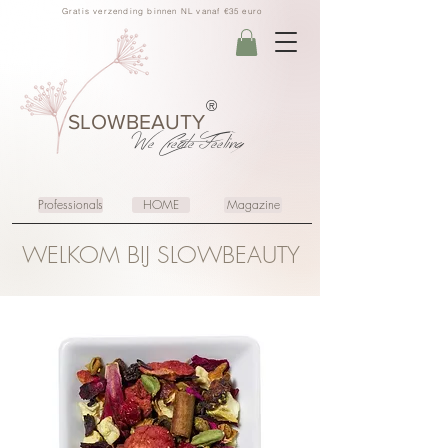
Gratis verzending binnen NL vanaf €35 euro
®
SLOWBEAUTY
We Create
Feeling
Professionals
HOME
Magazine
WELKOM BIJ SLOWBEAUTY