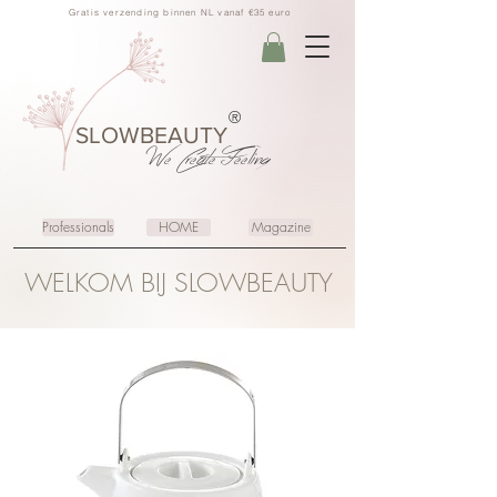
Gratis verzending binnen NL vanaf €35 euro
®
SLOWBEAUTY
We Create
Feeling
Professionals
HOME
Magazine
WELKOM BIJ SLOWBEAUTY