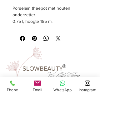
Porselein theepot met houten
onderzetter.
0.75 l, hoogte 185
m.
®
SLOWBEAUTY
We Create
Feeling
Phone
Email
WhatsApp
Instagram
Waarom SlowBeauty
Informatie voor salons
Magazine
Refer a friend
Loyaliteitsprogramma
Word reseller