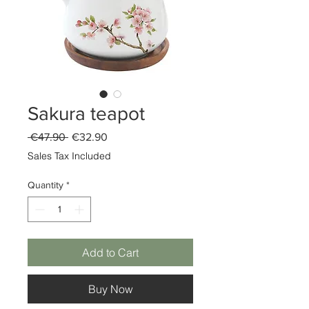
Sakura teapot
Regular
Sale
 €47.90 
€32.90
Price
Price
Sales Tax Included
Quantity
*
Add to Cart
Buy Now