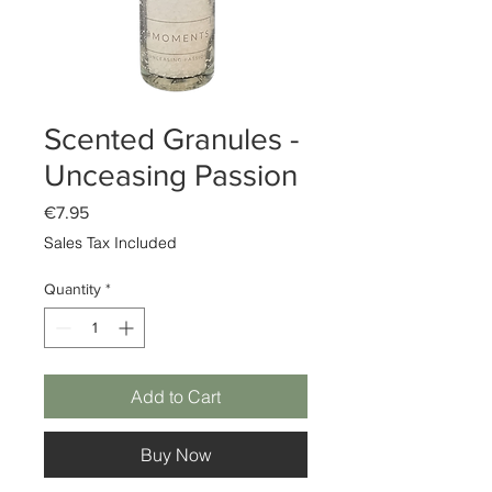
Scented Granules -
Unceasing Passion
Price
€7.95
Sales Tax Included
Quantity
*
Add to Cart
Buy Now