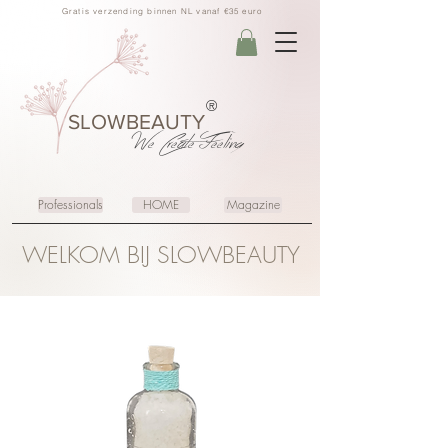
Gratis verzending binnen NL vanaf €35 euro
®
SLOWBEAUTY
We Create
Feeling
Professionals
HOME
Magazine
WELKOM BIJ SLOWBEAUTY