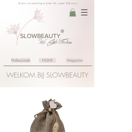
Gratis verzending binnen NL vanaf €35 euro
®
SLOWBEAUTY
We Create
Feeling
Professionals
HOME
Magazine
WELKOM BIJ SLOWBEAUTY