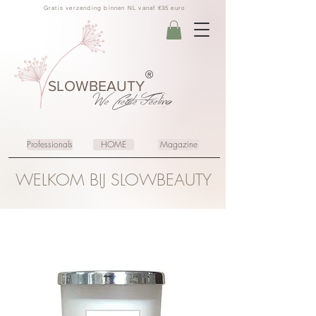
Gratis verzending binnen NL vanaf €35 euro
®
SLOWBEAUTY
We Create
Feeling
Professionals
HOME
Magazine
WELKOM BIJ SLOWBEAUTY