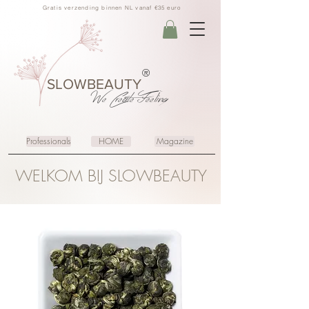
Gratis verzending binnen NL vanaf €35 euro
®
SLOWBEAUTY
We Create
Feeling
Professionals
HOME
Magazine
WELKOM BIJ SLOWBEAUTY