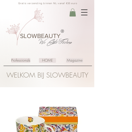
Gratis verzending binnen NL vanaf €35 euro
®
SLOWBEAUTY
We Create
Feeling
Professionals
HOME
Magazine
WELKOM BIJ SLOWBEAUTY