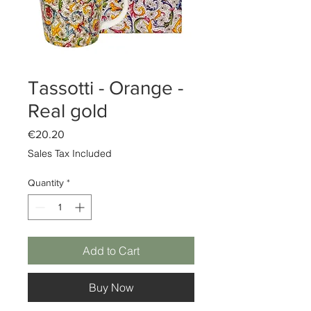
Tassotti - Orange -
Real gold
Price
€20.20
Sales Tax Included
Quantity
*
Add to Cart
Buy Now