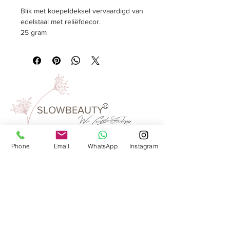
Blik met koepeldeksel vervaardigd van
edelstaal met reliëfdecor.
25 gram
Afmeting
rond, Ø 56 mm, hoogte 75 mm
®
SLOWBEAUTY
We Create
Feeling
Phone
Email
WhatsApp
Instagram
Waarom SlowBeauty
Informatie voor salons
Magazine
Refer a friend
Loyaliteitsprogramma
Word reseller