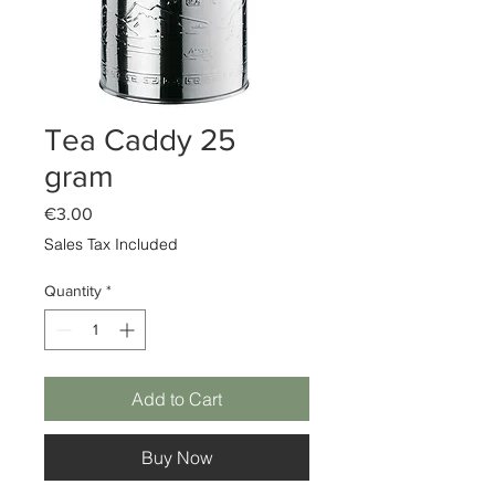
Tea Caddy 25
gram
Price
€3.00
Sales Tax Included
Quantity
*
Add to Cart
Buy Now