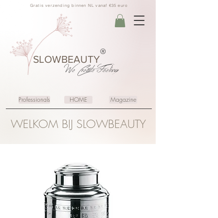
Gratis verzending binnen NL vanaf €35 euro
®
SLOWBEAUTY
We Create
Feeling
Professionals
HOME
Magazine
WELKOM BIJ SLOWBEAUTY