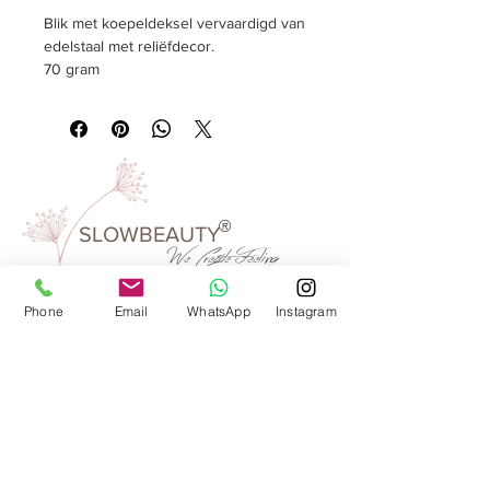
Blik met koepeldeksel vervaardigd van
edelstaal met reliëfdecor.
70 gram
Afmeting
rond, Ø 70 mm, hoogte 90 mm
®
SLOWBEAUTY
We Create
Feeling
Phone
Email
WhatsApp
Instagram
Waarom SlowBeauty
Informatie voor salons
Magazine
Refer a friend
Loyaliteitsprogramma
Word reseller