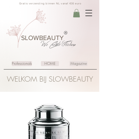
Gratis verzending binnen NL vanaf €35 euro
®
SLOWBEAUTY
We Create
Feeling
Professionals
HOME
Magazine
WELKOM BIJ SLOWBEAUTY