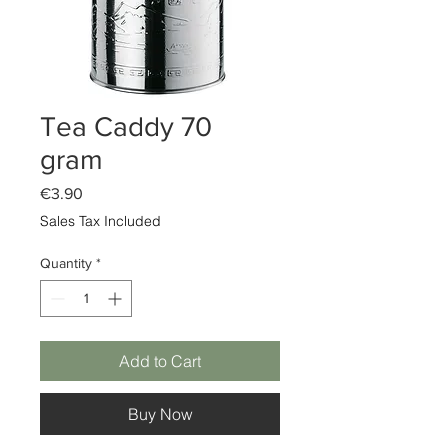
Tea Caddy 70
gram
Price
€3.90
Sales Tax Included
Quantity
*
Add to Cart
Buy Now