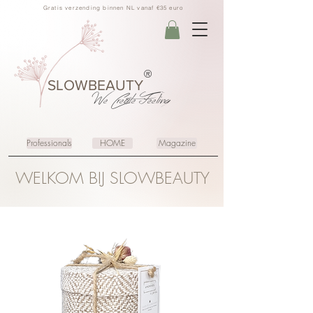
Gratis verzending binnen NL vanaf €35 euro
®
SLOWBEAUTY
We Create
Feeling
Professionals
HOME
Magazine
WELKOM BIJ SLOWBEAUTY