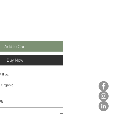
Add to Cart
Buy Now
7 fl oz
 Organic
-milk textuur
voelige huid
ng
etest
ong van totaal
: 100%
leanser heeft een unieke 2-in-1 textuur
rong van totaal
: 39%