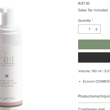
Price
€47.10
Sales Tax Included
Quantity
*
Volume
: 150 ml / 5.0
Ecocert COSMOS
Innovatieve oil-to
Geschikt voor ge
Productomschrijvi
Dermatologisch g
Natuurlijk oorspr
De Velvet Emulsion C
Biologische oorsp
Combineer met