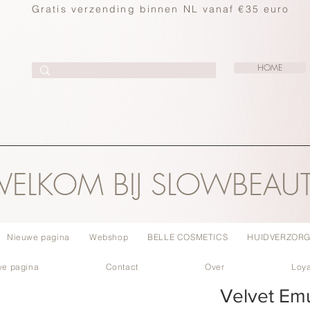
Gratis verzending binnen NL vanaf €35 euro
HOME
ELKOM BIJ SLOWBEAU
Nieuwe pagina
Webshop
BELLE COSMETICS
HUIDVERZORG
we pagina
Contact
Over
Loya
Velvet Emu