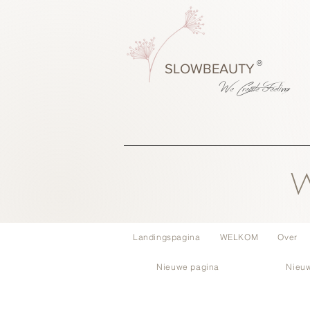
®
SLOWBEAUTY
We Create
Feeling
W
Landingspagina
WELKOM
Over
Nieuwe pagina
Nieu