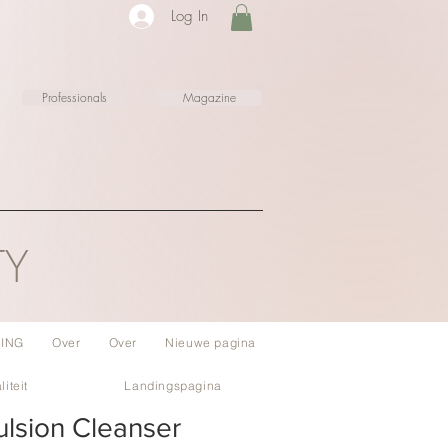
Log In
Professionals
Magazine
TY
ING
Over
Over
Nieuwe pagina
liteit
Landingspagina
lsion Cleanser