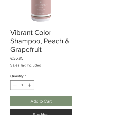
Vibrant Color
Shampoo, Peach &
Grapefruit
Price
€36.95
Sales Tax Included
Quantity
*
Add to Cart
Buy Now