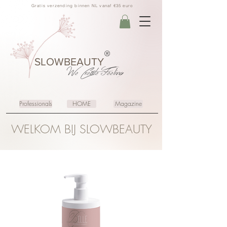
Gratis verzending binnen NL vanaf €35 euro
®
SLOWBEAUTY
We Create
Feeling
Professionals
HOME
Magazine
WELKOM BIJ SLOWBEAUTY