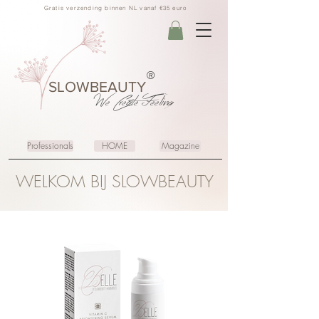
Gratis verzending binnen NL vanaf €35 euro
®
SLOWBEAUTY
We Create
Feeling
Professionals
HOME
Magazine
WELKOM BIJ SLOWBEAUTY