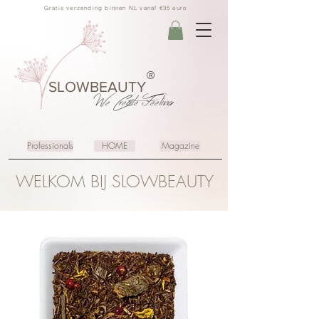
Gratis verzending binnen NL vanaf €35 euro
®
SLOWBEAUTY
We Create
Feeling
Professionals
HOME
Magazine
WELKOM BIJ SLOWBEAUTY