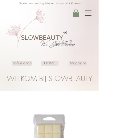
Gratis verzending binnen NL vanaf €35 euro
®
SLOWBEAUTY
We Create
Feeling
Professionals
HOME
Magazine
WELKOM BIJ SLOWBEAUTY