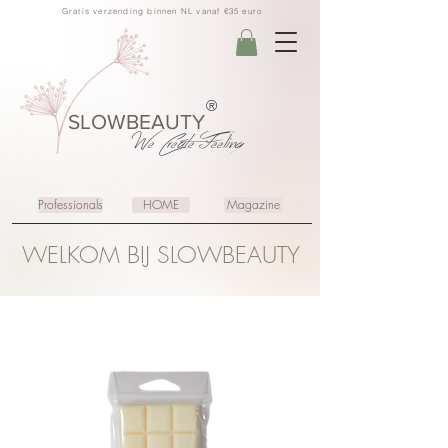
Gratis verzending binnen NL vanaf €35 euro
®
SLOWBEAUTY
We Create
Feeling
Professionals
HOME
Magazine
WELKOM BIJ SLOWBEAUTY