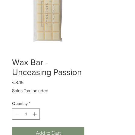
Wax Bar -
Unceasing Passion
Price
€3.15
Sales Tax Included
Quantity
*
Add to Cart