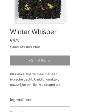
Winter Whisper
Price
€4.18
Sales Tax Included
Out of Stock
Klassieke zwarte thee met een
typische zacht, kruidig karakter,
natuurlijke vanille, kruidnagel en
amandelen zorgen voor een zeer
bijzondere warme smaakbeleving.
Ingrediënten
thee (89%), schillen van citrusvruchten,