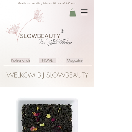
Gratis verzending binnen NL vanaf €35 euro
®
SLOWBEAUTY
We Create
Feeling
Professionals
HOME
Magazine
WELKOM BIJ SLOWBEAUTY